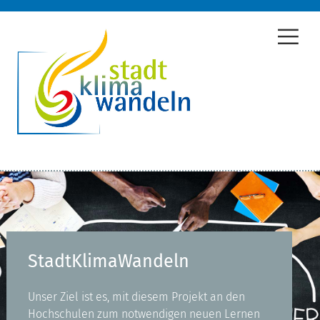
StadtKlimaWandeln
Unser Ziel ist es, mit diesem Projekt an den
Hochschulen zum notwendigen neuen Lernen